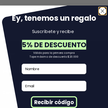
No se han encontrado productos
Ey, tenemos un regal
o
Suscríbete y recibe
Volver al principio
5% DE DESCUENTO
Válido para la primera compra
Reuse
Tope máximo de descuento $20.000
Nombre
Servicio al Cliente
Email
Contáctanos
Recibir código
Correo:
soporte@reuse.cl