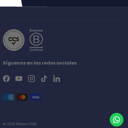
Chat:
+56929123769
Síguenos en las redes sociales
Facebook
YouTube
Instagram
TikTok
LinkedIn
Formas de pago aceptadas
© 2026
Reuse Chile
.