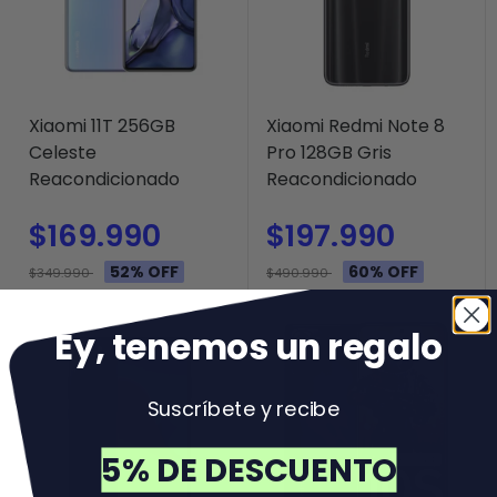
Xiaomi 11T 256GB
Xiaomi Redmi Note 8
Celeste
Pro 128GB Gris
Reacondicionado
Reacondicionado
$169.990
$197.990
52% OFF
60% OFF
$349.990
$490.990
Ey, tenemos un regal
o
Suscríbete y recibe
5% DE DESCUENTO