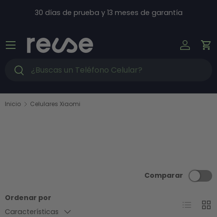
Ir al contenido
30 días de prueba y 13 meses de garantía
Menú
Iniciar s
Ca
Buscar
Buscar
Inicio
Celulares Xiaomi
Comparar
Ordenar por
Lista
Cuad
Características