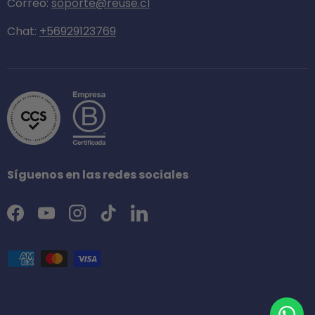
Correo:
soporte@reuse.cl
Chat:
+56929123769
Síguenos en las redes sociales
Facebook
YouTube
Instagram
TikTok
LinkedIn
Formas de pago aceptadas