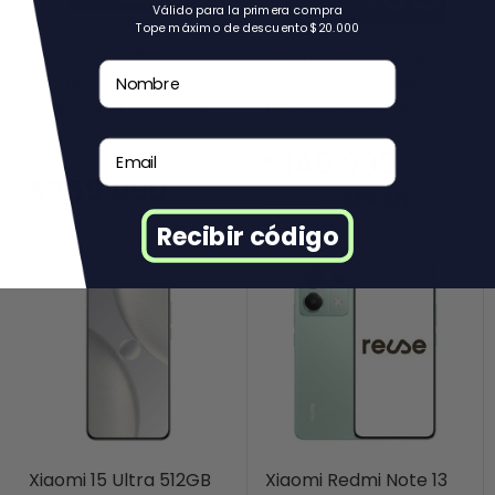
Válido para la primera compra
Tope máximo de descuento $20.000
XIAOMI 12 256GB
Xiaomi Redmi Note 10
Nombre
NEGRO
5G 128GB Morado
REACONDICIONADO
Reacondicionado
Email
$149.990
$359.990
26% OFF
$199.990
Recibir código
Xiaomi 15 Ultra 512GB
Xiaomi Redmi Note 13