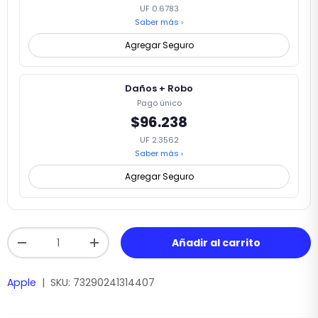
UF 0.6783
Saber más ›
Agregar Seguro
Daños + Robo
Pago único
$96.238
UF 2.3562
Saber más ›
Agregar Seguro
Cant.
Añadir al carrito
-
+
Apple
|
SKU:
73290241314407