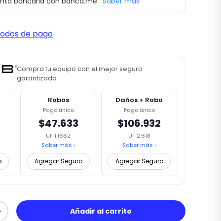
nta bancaria con banca.me.
Saber más
todos de pago
Compra tu equipo con el mejor seguro
garantizado
Robos
Daños + Robo
Pago único
Pago único
$47.633
$106.932
UF 1.1662
UF 2.618
Saber más ›
Saber más ›
o
Agregar Seguro
Agregar Seguro
Añadir al carrito
+