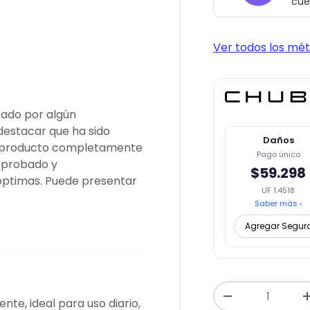
cue
galería
la vista de galería
imagen 4 en la vista de galería
Cargar imagen 5 en la vista de galería
Ver todos los mé
cado por algún
destacar que ha sido
Daños
un producto completamente
Pago único
, probado y
$59.298
óptimas. Puede presentar
UF 1.4518
Saber más ›
Agregar Segur
Cant.
-
te, ideal para uso diario,