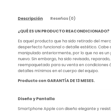
Cargar imagen 1 en la vista de galería
Cargar imagen 2 en la vista de 
Cargar imagen 3 en 
Cargar 
Descripción
Reseñas (0)
¿QUÉ ES UN PRODUCTO REACONDICIONADO?
Es aquel producto que ha sido retirado del mer
desperfecto funcional o detalle estético. Cabe 
manipulado anteriormente, por lo que no es 
nuevo. Sin embargo, ha sido revisado, reparado
reempaquetado para su venta en condiciones 
detalles mínimos en el cuerpo del equipo.
Producto con GARANTÍA DE 13 MESES.
Diseño y Pantalla
Smartphone Apple con diseño elegante y resisten