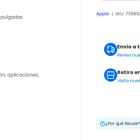
Apple
|
SKU:
73989
7 pulgadas
Envio a 
Revisa nu
Retiro e
n, aplicaciones,
Visita nue
¿Por qué Reuse