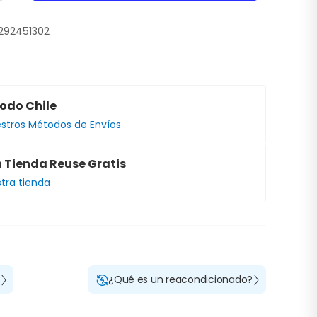
292451302
todo Chile
estros Métodos de Envíos
n Tienda Reuse Gratis
stra tienda
?
¿Qué es un reacondicionado?