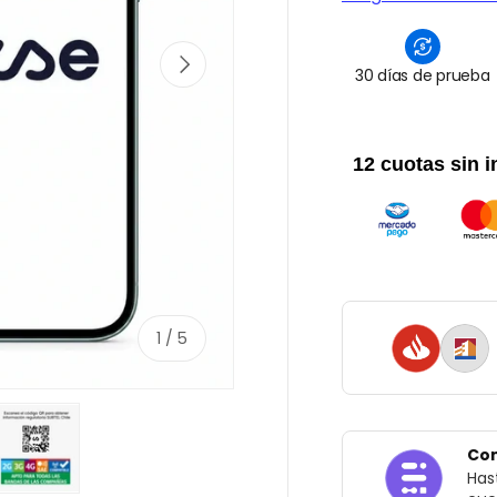
Siguiente
30 días de prueba
12 cuotas sin i
de
1
/
5
Com
Has