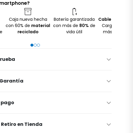
 smartphone?
Caja nueva hecha
Batería garantizada
Cable USB
No In
con 60% de
material
con más de
80%
de
Cargador para 
te
reciclado
vida útil
más sustenta
prueba
 Garantía
 pago
Retiro en Tienda