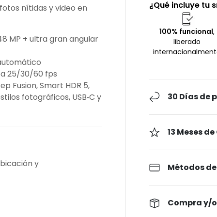
¿Qué incluye tu
otos nítidas y video en
100% funcional
,
8 MP + ultra gran angular
liberado
internacionalmen
automático
 a 25/30/60 fps
ep Fusion, Smart HDR 5,
30 Días de 
tilos fotográficos, USB‑C y
13 Meses de
bicación y
Métodos de
Compra y/o 