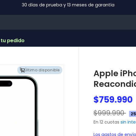
30 días de prueba y 13 meses de garantía
 tu pedido
Último disponible
Apple iPh
Reacondi
$759.990
$999.990
25
En 12 cuotas
sin int
Los gastos de enví