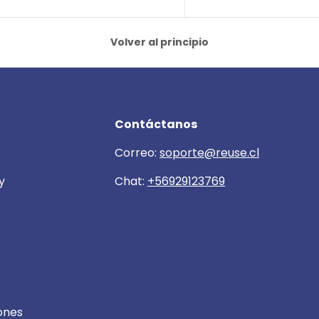
Volver al principio
Contáctanos
Correo:
soporte@reuse.cl
y
Chat:
+56929123769
ones