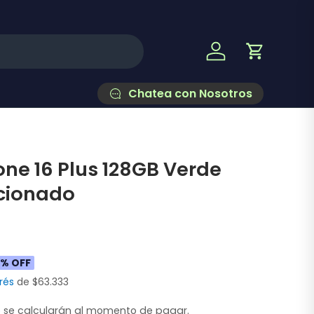
Iniciar sesión
Carrito
Chatea con Nosotros
one 16 Plus 128GB Verde
cionado
% OFF
erés
de $63.333
o
se calcularán al momento de pagar.