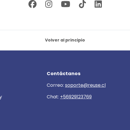
Volver al principio
Contáctanos
Correo:
soporte@reuse.cl
y
Chat:
+56929123769