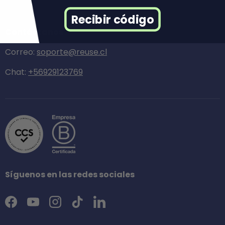
Recibir código
Contáctanos
Correo:
soporte@reuse.cl
Chat:
+56929123769
Síguenos en las redes sociales
Facebook
YouTube
Instagram
TikTok
LinkedIn