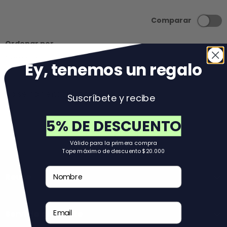
Comparar
Ordenar por
Lista
Cuad
Características
Ey, tenemos un regal
o
No se han encontrado productos
Suscríbete y recibe
5% DE DESCUENTO
Volver al principio
Válido para la primera compra
Tope máximo de descuento $20.000
Nombre
Reuse
Email
Servicio al Cliente