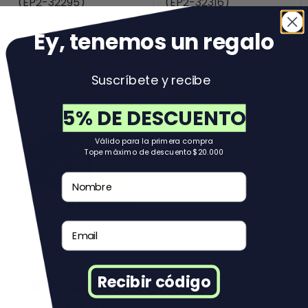
(EP2-32295)
(EP2-32316)
$114.000
$94.000
Ey, tenemos un regal
o
60% OFF
60% OFF
$285.000
$235.000
Suscríbete y recibe
5% DE DESCUENTO
Válido para la primera compra
Tope máximo de descuento $20.000
Nombre
Email
Microsoft Office 365
Personal 6 Meses
Recibir código
$69.990
23% OFF
$89.990