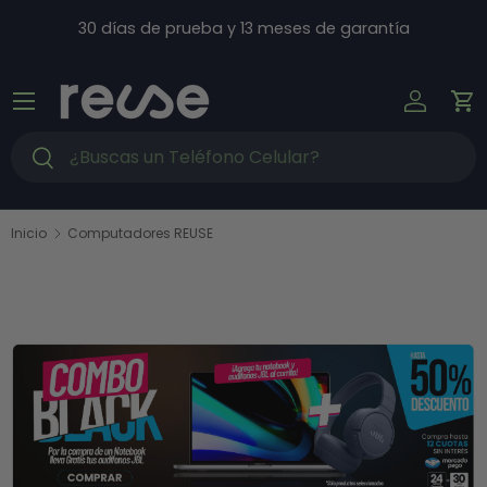
Ir al contenido
30 días de prueba y 13 meses de garantía
Menú
Iniciar s
Ca
Buscar
Buscar
Inicio
Computadores REUSE