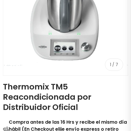
de
1
/
7
Thermomix TM5
Reacondicionada por
Distribuidor Oficial
Compra antes de las 16 Hrs y recibe el mismo día
hábil (En Checkout elije envío express o retiro