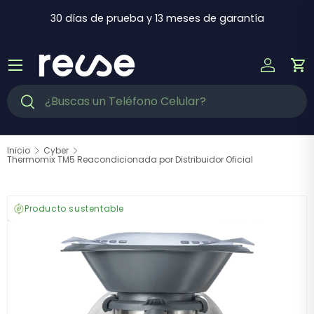
Ir al contenido
30 días de prueba y 13 meses de garantía
Menú
Iniciar s
Ca
Buscar
Buscar
Inicio
Cyber
Thermomix TM5 Reacondicionada por Distribuidor Oficial
Producto sustentable