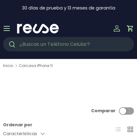
Ir al contenido
30 días de prueba y 13 meses de garantía
Menú
Iniciar s
Ca
Buscar
Buscar
Inicio
Carcasa iPhone 11
Comparar
Ordenar por
Lista
Cuad
Características