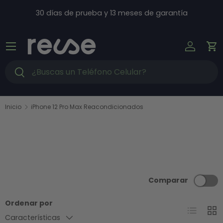
Ir al contenido
30 días de prueba y 13 meses de garantía
Menú
Iniciar s
Ca
Buscar
Buscar
Inicio
iPhone 12 Pro Max Reacondicionados
Comparar
Ordenar por
Lista
Cuad
Características