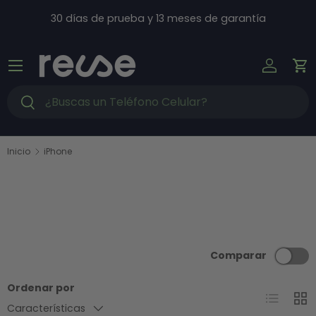
Ir al contenido
30 días de prueba y 13 meses de garantía
Menú
Iniciar s
Ca
Buscar
Buscar
Inicio
iPhone
Comparar
Ordenar por
Lista
Cuad
Características