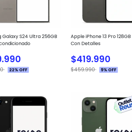
 Galaxy S24 Ultra 256GB
Apple iPhone 13 Pro 128GB 
acondicionado
Con Detalles
9.990
$419.990
90
$459.990
22% OFF
9% OFF