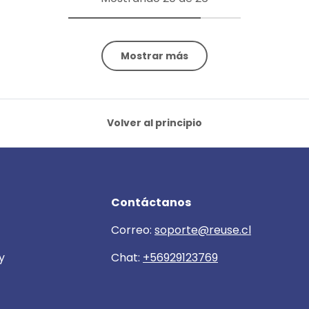
Mostrar más
Volver al principio
Contáctanos
Correo:
soporte@reuse.cl
y
Chat:
+56929123769