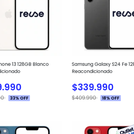
hone 13 128GB Blanco
Samsung Galaxy S24 Fe 12
icionado
Reacondicionado
9.990
$339.990
90
$409.990
33% OFF
18% OFF