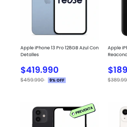
Apple iPhone 13 Pro 128GB Azul Con
Apple i
Detalles
Reacond
$419.990
$189
$459.990
$389.9
9% OFF