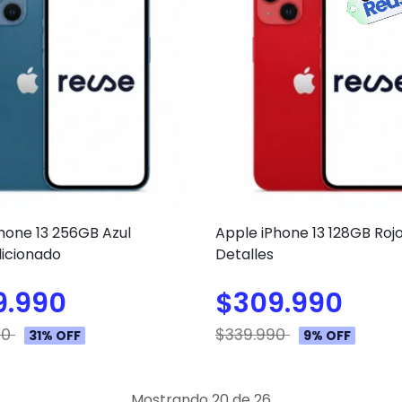
hone 13 256GB Azul
Apple iPhone 13 128GB Roj
icionado
Detalles
9.990
$309.990
90
$339.990
31% OFF
9% OFF
Mostrando 20 de 26